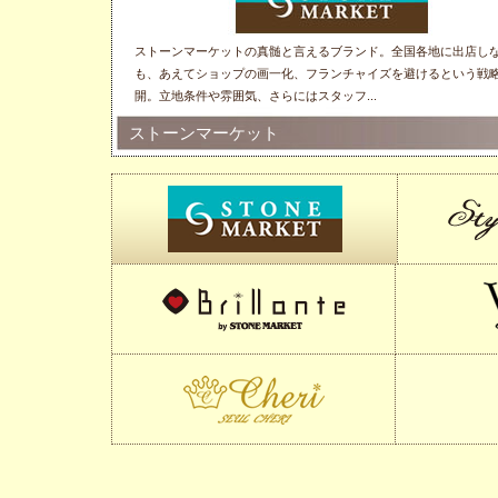
ストーンマーケットの真髄と言えるブランド。全国各地に出店し
お届けするのは、ハイクオリティな素材と上品なデザインにこだ
フランス語で「アクセサリーを楽しむ」というネーミング＆コン
ブランドコンセプトは「ようこそ、キラ★カワの降る世界へ。フ
品質の高さやファッション性から、ロサンゼルスで大人気の日本
ストーンマーケットの全てを集結させてスタート。世界中の独自
お好きな言葉や素材・誕生石を選んでオーダーメイドができるア
アメリカ・アリゾナ滞在中に天然石に出会い、その魅力を広める
「ST.RILLIAN(セントリリアン)」とは、地球の神秘の力を秘めた
石の生産国を訪れるにつけ、発展途上国の激しい環境や暮らしに
も、あえてショップの画一化、フランチャイズを避けるという戦
ラインナップ。ショップはエレガンスな雰囲気に包まれており、
を持つキュートなショップ。店名のとおり、プチプライスで気軽
ョン感度の高い女性をターゲットに、キラキラ素材と天然石を組
ラスビーズ。色とりどりのビーズと天然石を一緒に編み上げたキ
から集めた最高級クオリティの石を、ゴールド＆シルバーで展開
リー。フランス語で"ひとつだけ"という意味の「SEUL」と"心か
ストーンマーケットは始まりました。これまでのヒストリーを振
ーン/ST』と幾億年もの時を示す『兆/Trillion』 を組み合わせた造
づきの機会を与えられました。そこでストーンマーケットは、石
開。立地条件や雰囲気、さらにはスタッフ...
りとアイテムを選べます。「ワンランク上の上質コ...
めるアイテム満載でお届けしています。また通常のス...
せた、日常を華やかにするアクセサリーを集め...
なブレスレットは、デザインのバリエーションも...
プルかつセクシー、またラグジュアリーなデザイン...
る人"を表す「CHERI」を組み合わせたスールチェリ。
り、ストーンマーケットの原点である...
れぞれのアイテムの中にはキラキラと輝く...
付けによって発生する収益をより多く生産者に還...
ストーンマーケット
スタイリッシュ・ストーン
ジョイール・デ・ビジョウ
ブリランテ ＜アクセサリー＞
ヴィクトリアドリームブレスレット
ブラックレーベル
スールチェリ
タイジロウ
セントリリアン
ハッピーパワーストーン